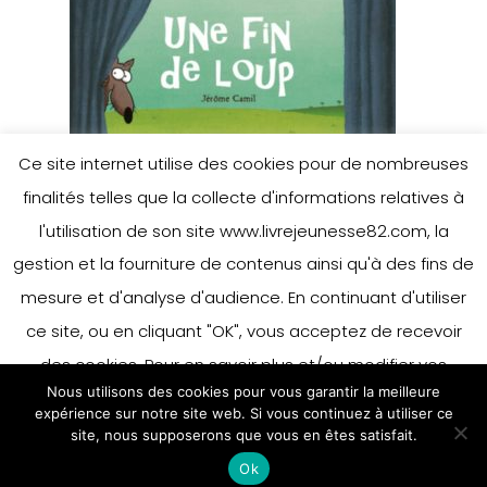
Ce site internet utilise des cookies pour de nombreuses
finalités telles que la collecte d'informations relatives à
l'utilisation de son site www.livrejeunesse82.com, la
gestion et la fourniture de contenus ainsi qu'à des fins de
mesure et d'analyse d'audience. En continuant d'utiliser
ce site, ou en cliquant "OK", vous acceptez de recevoir
des cookies. Pour en savoir plus et/ou modifier vos
Nous utilisons des cookies pour vous garantir la meilleure
préférences en matière de cookies, merci de vous référer
expérience sur notre site web. Si vous continuez à utiliser ce
à notre politique sur les cookies.
site, nous supposerons que vous en êtes satisfait.
Accepter
Ok
En savoir plus