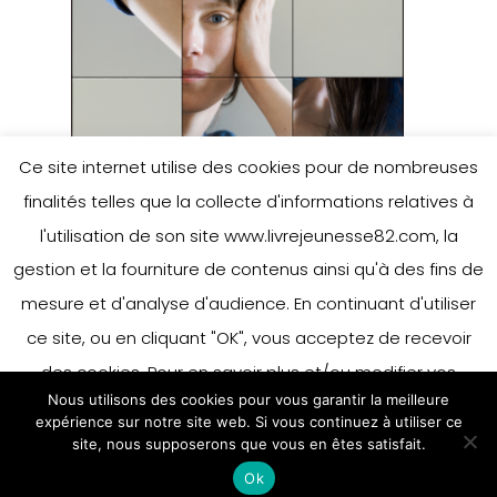
Ce site internet utilise des cookies pour de nombreuses
finalités telles que la collecte d'informations relatives à
l'utilisation de son site www.livrejeunesse82.com, la
gestion et la fourniture de contenus ainsi qu'à des fins de
mesure et d'analyse d'audience. En continuant d'utiliser
ce site, ou en cliquant "OK", vous acceptez de recevoir
des cookies. Pour en savoir plus et/ou modifier vos
Nous utilisons des cookies pour vous garantir la meilleure
préférences en matière de cookies, merci de vous référer
expérience sur notre site web. Si vous continuez à utiliser ce
à notre politique sur les cookies.
site, nous supposerons que vous en êtes satisfait.
Accepter
Ok
En savoir plus