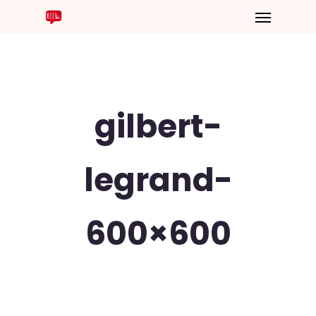
gilbert-
legrand-
600×600