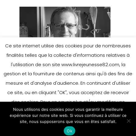
Ce site internet utilise des cookies pour de nombreuses
finalités telles que la collecte d'informations relatives à
l'utilisation de son site www.livrejeunesse82.com, la
gestion et la fourniture de contenus ainsi qu'à des fins de
mesure et d'analyse d'audience. En continuant d'utiliser
ce site, ou en cliquant "OK", vous acceptez de recevoir
des cookies. Pour en savoir plus et/ou modifier vos
Nous utilisons des cookies pour vous garantir la meilleure
préférences en matière de cookies, merci de vous référer
expérience sur notre site web. Si vous continuez à utiliser ce
à notre politique sur les cookies.
site, nous supposerons que vous en êtes satisfait.
Accepter
Ok
En savoir plus