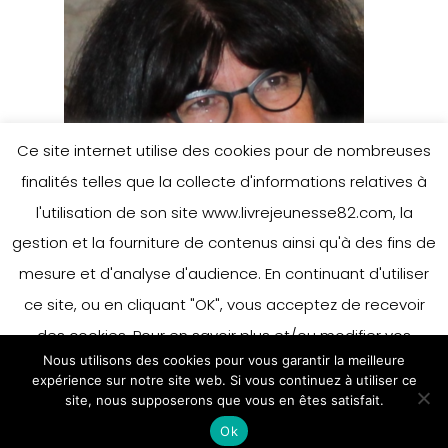
Ce site internet utilise des cookies pour de nombreuses
finalités telles que la collecte d'informations relatives à
l'utilisation de son site www.livrejeunesse82.com, la
gestion et la fourniture de contenus ainsi qu'à des fins de
mesure et d'analyse d'audience. En continuant d'utiliser
ce site, ou en cliquant "OK", vous acceptez de recevoir
des cookies. Pour en savoir plus et/ou modifier vos
Nous utilisons des cookies pour vous garantir la meilleure
préférences en matière de cookies, merci de vous référer
expérience sur notre site web. Si vous continuez à utiliser ce
à notre politique sur les cookies.
site, nous supposerons que vous en êtes satisfait.
Accepter
Ok
En savoir plus