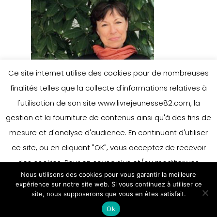
Ce site internet utilise des cookies pour de nombreuses
finalités telles que la collecte d'informations relatives à
l'utilisation de son site www.livrejeunesse82.com, la
gestion et la fourniture de contenus ainsi qu'à des fins de
mesure et d'analyse d'audience. En continuant d'utiliser
ce site, ou en cliquant "OK", vous acceptez de recevoir
des cookies. Pour en savoir plus et/ou modifier vos
Nous utilisons des cookies pour vous garantir la meilleure
préférences en matière de cookies, merci de vous référer
expérience sur notre site web. Si vous continuez à utiliser ce
à notre politique sur les cookies.
site, nous supposerons que vous en êtes satisfait.
Accepter
Ok
En savoir plus