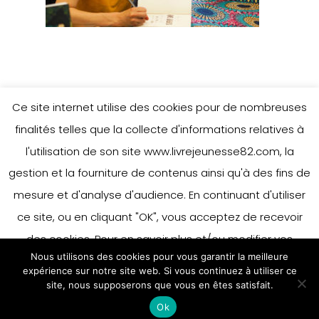
Ce site internet utilise des cookies pour de nombreuses
finalités telles que la collecte d'informations relatives à
l'utilisation de son site www.livrejeunesse82.com, la
gestion et la fourniture de contenus ainsi qu'à des fins de
mesure et d'analyse d'audience. En continuant d'utiliser
ce site, ou en cliquant "OK", vous acceptez de recevoir
des cookies. Pour en savoir plus et/ou modifier vos
Nous utilisons des cookies pour vous garantir la meilleure
préférences en matière de cookies, merci de vous référer
expérience sur notre site web. Si vous continuez à utiliser ce
à notre politique sur les cookies.
site, nous supposerons que vous en êtes satisfait.
Accepter
Ok
En savoir plus