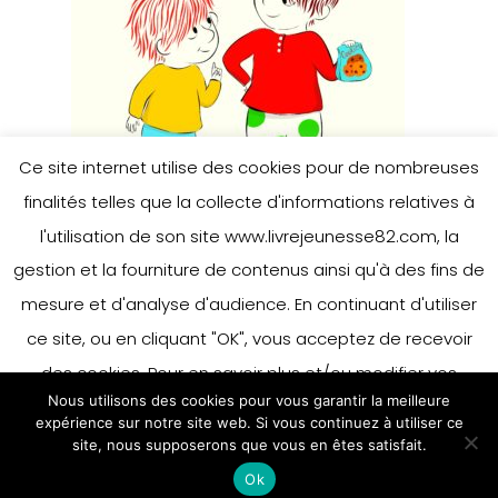
Ce site internet utilise des cookies pour de nombreuses
finalités telles que la collecte d'informations relatives à
l'utilisation de son site www.livrejeunesse82.com, la
gestion et la fourniture de contenus ainsi qu'à des fins de
mesure et d'analyse d'audience. En continuant d'utiliser
ce site, ou en cliquant "OK", vous acceptez de recevoir
des cookies. Pour en savoir plus et/ou modifier vos
Nous utilisons des cookies pour vous garantir la meilleure
préférences en matière de cookies, merci de vous référer
expérience sur notre site web. Si vous continuez à utiliser ce
à notre politique sur les cookies.
site, nous supposerons que vous en êtes satisfait.
Accepter
Ok
En savoir plus