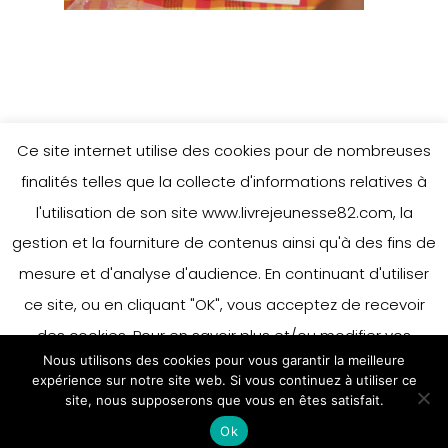
Ce site internet utilise des cookies pour de nombreuses
finalités telles que la collecte d'informations relatives à
l'utilisation de son site www.livrejeunesse82.com, la
gestion et la fourniture de contenus ainsi qu'à des fins de
mesure et d'analyse d'audience. En continuant d'utiliser
ce site, ou en cliquant "OK", vous acceptez de recevoir
des cookies. Pour en savoir plus et/ou modifier vos
Nous utilisons des cookies pour vous garantir la meilleure
préférences en matière de cookies, merci de vous référer
expérience sur notre site web. Si vous continuez à utiliser ce
à notre politique sur les cookies.
site, nous supposerons que vous en êtes satisfait.
Accepter
Ok
En savoir plus