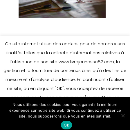
Ce site internet utilise des cookies pour de nombreuses
finalités telles que la collecte d'informations relatives à
l'utilisation de son site www.livrejeunesse82.com, la
gestion et la fourniture de contenus ainsi qu'à des fins de
mesure et d'analyse d'audience. En continuant d'utiliser
ce site, ou en cliquant "OK", vous acceptez de recevoir
des cookies. Pour en savoir plus et/ou modifier vos
Nous utilisons des cookies pour vous garantir la meilleure
préférences en matière de cookies, merci de vous référer
expérience sur notre site web. Si vous continuez à utiliser ce
à notre politique sur les cookies.
site, nous supposerons que vous en êtes satisfait.
Accepter
Ok
En savoir plus