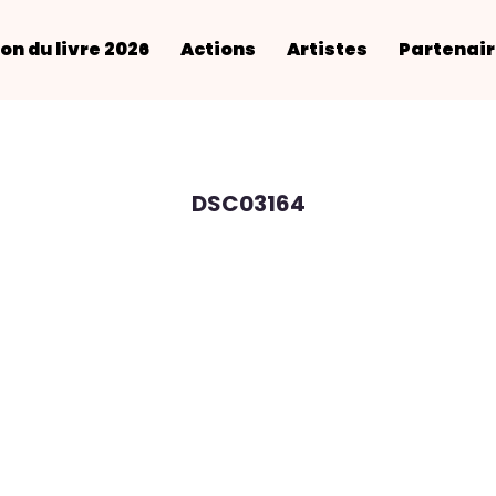
on du livre 2026
Actions
Artistes
Partenai
DSC03164