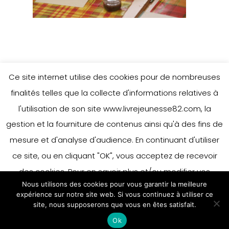
Ce site internet utilise des cookies pour de nombreuses
finalités telles que la collecte d'informations relatives à
l'utilisation de son site www.livrejeunesse82.com, la
gestion et la fourniture de contenus ainsi qu'à des fins de
mesure et d'analyse d'audience. En continuant d'utiliser
ce site, ou en cliquant "OK", vous acceptez de recevoir
des cookies. Pour en savoir plus et/ou modifier vos
Nous utilisons des cookies pour vous garantir la meilleure
préférences en matière de cookies, merci de vous référer
expérience sur notre site web. Si vous continuez à utiliser ce
à notre politique sur les cookies.
site, nous supposerons que vous en êtes satisfait.
Accepter
Ok
En savoir plus