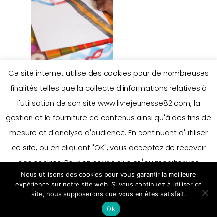
Ce site internet utilise des cookies pour de nombreuses
finalités telles que la collecte d'informations relatives à
l'utilisation de son site www.livrejeunesse82.com, la
gestion et la fourniture de contenus ainsi qu'à des fins de
mesure et d'analyse d'audience. En continuant d'utiliser
ce site, ou en cliquant "OK", vous acceptez de recevoir
des cookies. Pour en savoir plus et/ou modifier vos
Nous utilisons des cookies pour vous garantir la meilleure
préférences en matière de cookies, merci de vous référer
expérience sur notre site web. Si vous continuez à utiliser ce
à notre politique sur les cookies.
site, nous supposerons que vous en êtes satisfait.
Accepter
Ok
En savoir plus