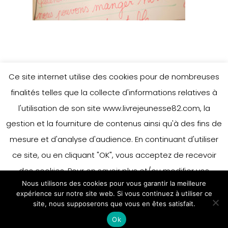
Ce site internet utilise des cookies pour de nombreuses
finalités telles que la collecte d'informations relatives à
l'utilisation de son site www.livrejeunesse82.com, la
gestion et la fourniture de contenus ainsi qu'à des fins de
mesure et d'analyse d'audience. En continuant d'utiliser
ce site, ou en cliquant "OK", vous acceptez de recevoir
des cookies. Pour en savoir plus et/ou modifier vos
Nous utilisons des cookies pour vous garantir la meilleure
préférences en matière de cookies, merci de vous référer
expérience sur notre site web. Si vous continuez à utiliser ce
à notre politique sur les cookies.
site, nous supposerons que vous en êtes satisfait.
Accepter
Ok
En savoir plus