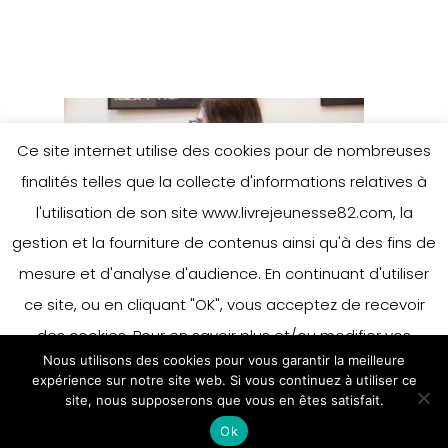
Ce site internet utilise des cookies pour de nombreuses
finalités telles que la collecte d'informations relatives à
l'utilisation de son site www.livrejeunesse82.com, la
gestion et la fourniture de contenus ainsi qu'à des fins de
mesure et d'analyse d'audience. En continuant d'utiliser
ce site, ou en cliquant "OK", vous acceptez de recevoir
des cookies. Pour en savoir plus et/ou modifier vos
Nous utilisons des cookies pour vous garantir la meilleure
préférences en matière de cookies, merci de vous référer
expérience sur notre site web. Si vous continuez à utiliser ce
à notre politique sur les cookies.
site, nous supposerons que vous en êtes satisfait.
Accepter
Ok
En savoir plus