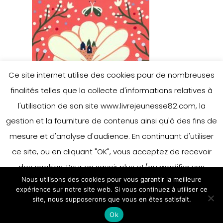
Ce site internet utilise des cookies pour de nombreuses
finalités telles que la collecte d'informations relatives à
l'utilisation de son site www.livrejeunesse82.com, la
gestion et la fourniture de contenus ainsi qu'à des fins de
mesure et d'analyse d'audience. En continuant d'utiliser
ce site, ou en cliquant "OK", vous acceptez de recevoir
des cookies. Pour en savoir plus et/ou modifier vos
Nous utilisons des cookies pour vous garantir la meilleure
préférences en matière de cookies, merci de vous référer
expérience sur notre site web. Si vous continuez à utiliser ce
à notre politique sur les cookies.
site, nous supposerons que vous en êtes satisfait.
Accepter
Ok
En savoir plus