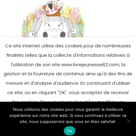
Ce site internet utilise des cookies pour de nombreuses
finalités telles que la collecte d'informations relatives à
l'utilisation de son site www.livrejeunesse82.com, la
gestion et la fourniture de contenus ainsi qu'à des fins de
mesure et d'analyse d'audience. En continuant d'utiliser
ce site, ou en cliquant "OK", vous acceptez de recevoir
des cookies. Pour en savoir plus et/ou modifier vos
Nous utilisons des cookies pour vous garantir la meilleure
préférences en matière de cookies, merci de vous référer
expérience sur notre site web. Si vous continuez à utiliser ce
à notre politique sur les cookies.
site, nous supposerons que vous en êtes satisfait.
Accepter
Ok
En savoir plus