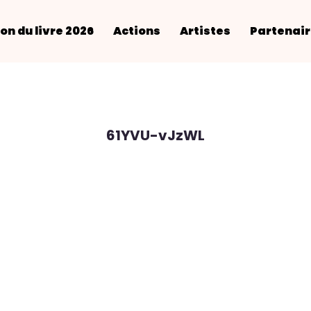
on du livre 2026
Actions
Artistes
Partenai
61YVU-vJzWL