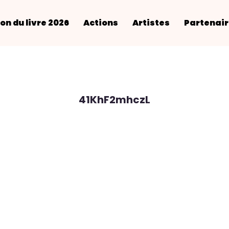
on du livre 2026
Actions
Artistes
Partenai
41KhF2mhczL