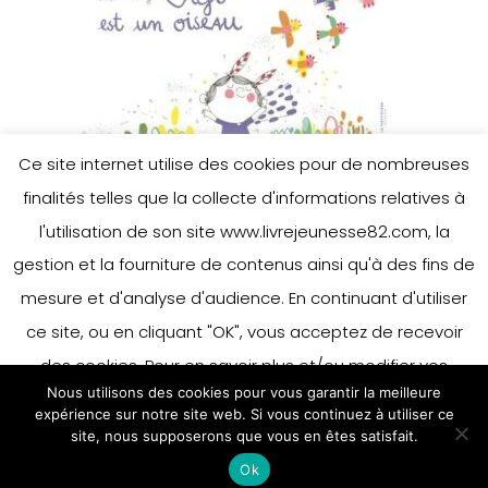
Ce site internet utilise des cookies pour de nombreuses
finalités telles que la collecte d'informations relatives à
l'utilisation de son site www.livrejeunesse82.com, la
gestion et la fourniture de contenus ainsi qu'à des fins de
mesure et d'analyse d'audience. En continuant d'utiliser
ce site, ou en cliquant "OK", vous acceptez de recevoir
des cookies. Pour en savoir plus et/ou modifier vos
Nous utilisons des cookies pour vous garantir la meilleure
préférences en matière de cookies, merci de vous référer
expérience sur notre site web. Si vous continuez à utiliser ce
à notre politique sur les cookies.
site, nous supposerons que vous en êtes satisfait.
Accepter
Ok
En savoir plus