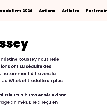
on du livre 2026
Actions
Artistes
Partenai
ussey
Christine Roussey nous relie
ations ont su séduire des
nde, notamment à
travers la
r Jo Witek et traduite en plus
e plusieurs albums et série dont
age animés. Elle a reçu en