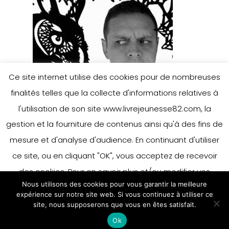
Ce site internet utilise des cookies pour de nombreuses
finalités telles que la collecte d'informations relatives à
l'utilisation de son site www.livrejeunesse82.com, la
gestion et la fourniture de contenus ainsi qu'à des fins de
mesure et d'analyse d'audience. En continuant d'utiliser
ce site, ou en cliquant "OK", vous acceptez de recevoir
des cookies. Pour en savoir plus et/ou modifier vos
Nous utilisons des cookies pour vous garantir la meilleure
préférences en matière de cookies, merci de vous référer
expérience sur notre site web. Si vous continuez à utiliser ce
à notre politique sur les cookies.
site, nous supposerons que vous en êtes satisfait.
Accepter
Ok
En savoir plus