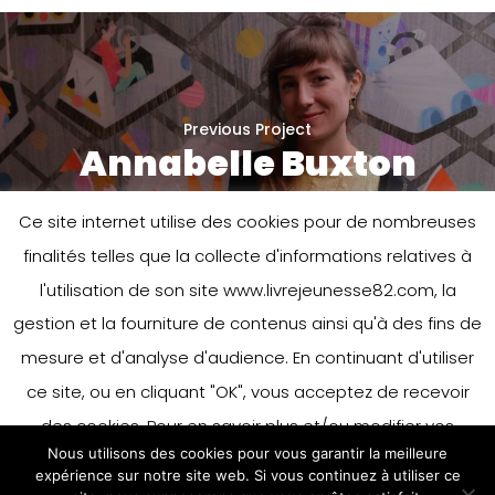
Previous Project
Annabelle Buxton
Ce site internet utilise des cookies pour de nombreuses
finalités telles que la collecte d'informations relatives à
l'utilisation de son site www.livrejeunesse82.com, la
gestion et la fourniture de contenus ainsi qu'à des fins de
mesure et d'analyse d'audience. En continuant d'utiliser
ce site, ou en cliquant "OK", vous acceptez de recevoir
Next Project
Barroux
des cookies. Pour en savoir plus et/ou modifier vos
Nous utilisons des cookies pour vous garantir la meilleure
préférences en matière de cookies, merci de vous référer
expérience sur notre site web. Si vous continuez à utiliser ce