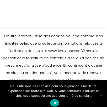
Ce site internet utilise des cookies pour de nombreuses
finalités telles que la collecte d'informations relatives à
l'utilisation de son site www.livrejeunesse82.com, la
gestion et la fourniture de contenus ainsi qu'à des fins de
mesure et d'analyse d'audience. En continuant d'utiliser
ce site, ou en cliquant "OK", vous acceptez de recevoir
des cookies. Pour en savoir plus et/ou modifier vos
Nous utilisons des cookies pour vous garantir la meilleure
préférences en matière de cookies, merci de vous référer
expérience sur notre site web. Si vous continuez à utiliser ce
à notre politique sur les cookies.
site, nous supposerons que vous en êtes satisfait.
Accepter
Ok
En savoir plus