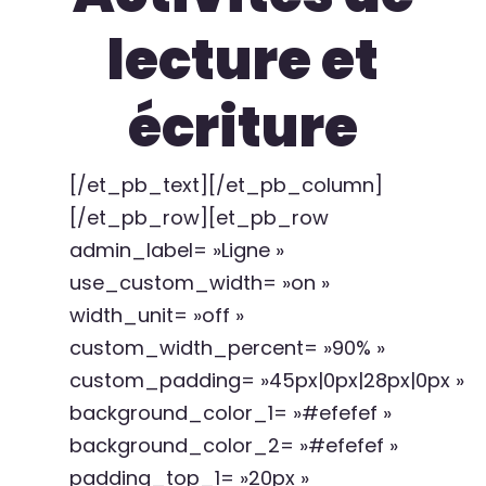
lecture et
écriture
[/et_pb_text][/et_pb_column]
[/et_pb_row][et_pb_row
admin_label= »Ligne »
use_custom_width= »on »
width_unit= »off »
custom_width_percent= »90% »
custom_padding= »45px|0px|28px|0px »
background_color_1= »#efefef »
background_color_2= »#efefef »
padding_top_1= »20px »