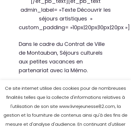
[/et_pb_text][et_pb_text
admin_label= »Texte Découvrir les
séjours artistiques »
custom_padding= »10px|20px|10px|20px »]
Dans le cadre du Contrat de Ville
de Montauban, Séjours culturels
aux petites vacances en
partenariat avec la Mémo.
[/et_pb_text][et_pb_text
Ce site internet utilise des cookies pour de nombreuses
admin_label= »Texte Découvrir les
finalités telles que la collecte d'informations relatives à
séjours artistiques »
l'utilisation de son site www.livrejeunesse82.com, la
custom_padding= »10px|20px|10px|20px »]
gestion et la fourniture de contenus ainsi qu'à des fins de
mesure et d'analyse d'audience. En continuant d'utiliser
Aucune publication trouvée.