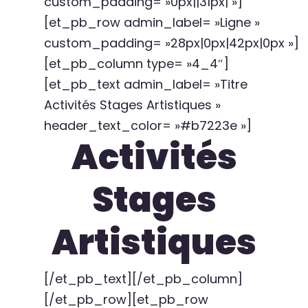
custom_padding= »0px||31px| »]
[et_pb_row admin_label= »Ligne »
custom_padding= »28px|0px|42px|0px »]
[et_pb_column type= »4_4″]
[et_pb_text admin_label= »Titre
Activités Stages Artistiques »
header_text_color= »#b7223e »]
Activités
Stages
Artistiques
[/et_pb_text][/et_pb_column]
[/et_pb_row][et_pb_row