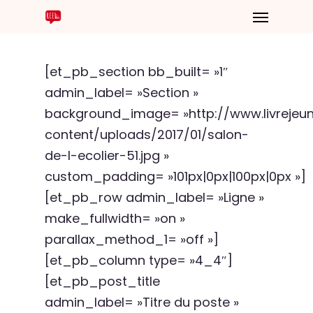
[et_pb_section bb_built= »1″
admin_label= »Section »
background_image= »http://www.livreje
content/uploads/2017/01/salon-
de-l-ecolier-51.jpg »
custom_padding= »101px|0px|100px|0px »]
[et_pb_row admin_label= »Ligne »
make_fullwidth= »on »
parallax_method_1= »off »]
[et_pb_column type= »4_4″]
[et_pb_post_title
admin_label= »Titre du poste »