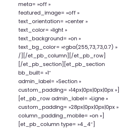
meta= »off »
featured_image= »off »
text_orientation= »center »
text_color= »light »
text_background= »on »
text_bg_color= »rgba(255,73,73,0.7) »
/][/et_pb_column][/et_pb_row]
[/et_pb_section][et_pb_section
bb_built= »1″
admin_label= »Section »
custom_padding= »14px|0px|0px|0px »]
[et_pb_row admin_label= »Ligne »
custom_padding= »28px|0px|0px|0px »
column_padding_mobile= »on »]
[et_pb_column type= »4_4″]