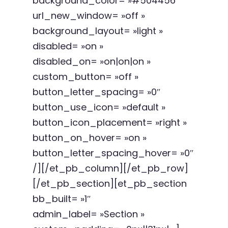
background_color= »#504456″
url_new_window= »off »
background_layout= »light »
disabled= »on »
disabled_on= »on|on|on »
custom_button= »off »
button_letter_spacing= »0″
button_use_icon= »default »
button_icon_placement= »right »
button_on_hover= »on »
button_letter_spacing_hover= »0″
/][/et_pb_column][/et_pb_row]
[/et_pb_section][et_pb_section
bb_built= »1″
admin_label= »Section »