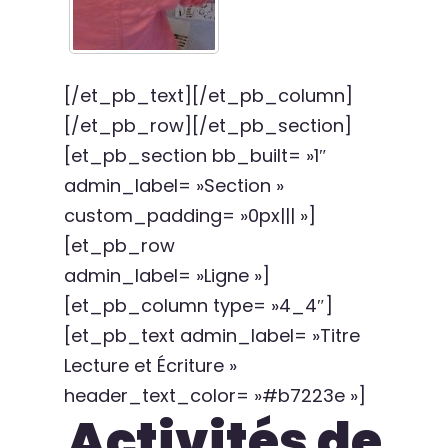
[/et_pb_text][/et_pb_column]
[/et_pb_row][/et_pb_section]
[et_pb_section bb_built= »1″
admin_label= »Section »
custom_padding= »0px||| »]
[et_pb_row
admin_label= »Ligne »]
[et_pb_column type= »4_4″]
[et_pb_text admin_label= »Titre
Lecture et Écriture »
header_text_color= »#b7223e »]
Activités de