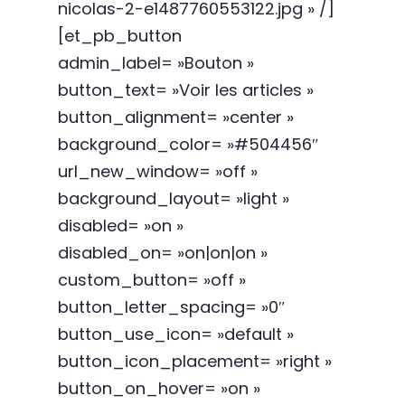
nicolas-2-e1487760553122.jpg » /]
[et_pb_button
admin_label= »Bouton »
button_text= »Voir les articles »
button_alignment= »center »
background_color= »#504456″
url_new_window= »off »
background_layout= »light »
disabled= »on »
disabled_on= »on|on|on »
custom_button= »off »
button_letter_spacing= »0″
button_use_icon= »default »
button_icon_placement= »right »
button_on_hover= »on »