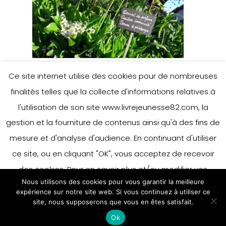
Ce site internet utilise des cookies pour de nombreuses
finalités telles que la collecte d'informations relatives à
l'utilisation de son site www.livrejeunesse82.com, la
gestion et la fourniture de contenus ainsi qu'à des fins de
mesure et d'analyse d'audience. En continuant d'utiliser
ce site, ou en cliquant "OK", vous acceptez de recevoir
des cookies. Pour en savoir plus et/ou modifier vos
Nous utilisons des cookies pour vous garantir la meilleure
préférences en matière de cookies, merci de vous référer
expérience sur notre site web. Si vous continuez à utiliser ce
à notre politique sur les cookies.
site, nous supposerons que vous en êtes satisfait.
Accepter
Ok
En savoir plus