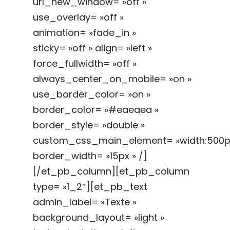
url_new_window= »off »
use_overlay= »off »
animation= »fade_in »
sticky= »off » align= »left »
force_fullwidth= »off »
always_center_on_mobile= »on »
use_border_color= »on »
border_color= »#eaeaea »
border_style= »double »
custom_css_main_element= »width:500px;|
border_width= »15px » /]
[/et_pb_column][et_pb_column
type= »1_2″][et_pb_text
admin_label= »Texte »
background_layout= »light »