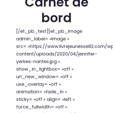
Carnet de
bord
[/et_pb_text][et_pb_image
admin_label= »Image »
src= »https://www.livrejeunesse82.com/w
content/uploads/2020/04/jennifer-
yerkes-nantes.jpg »
show_in_lightbox= »off »
url_new_window= »off »
use_overlay= »off »
animation= »fade_in »
sticky= »off » align= »left »
force_fullwidth= »off »