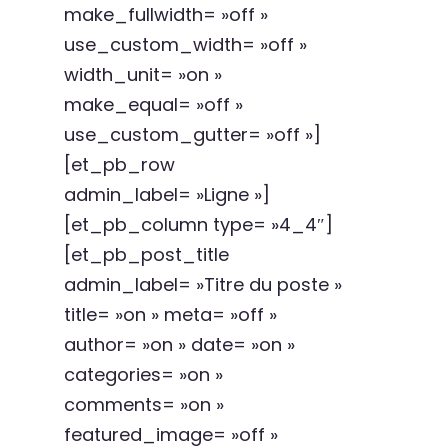
make_fullwidth= »off »
use_custom_width= »off »
width_unit= »on »
make_equal= »off »
use_custom_gutter= »off »]
[et_pb_row
admin_label= »Ligne »]
[et_pb_column type= »4_4″]
[et_pb_post_title
admin_label= »Titre du poste »
title= »on » meta= »off »
author= »on » date= »on »
categories= »on »
comments= »on »
featured_image= »off »