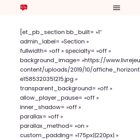
[et_pb_section bb_built= »1″
admin_label= »Section »
fullwidth= »off » specialty= »off »
background_image= »https://www.livrej
content/uploads/2019/10/affiche_horizon
e1585320351215.jpg »
transparent_background= »off »
allow_player_pause= »off »
inner_shadow= »off »
parallax= »off »
parallax_method= »on »
custom_padding= »175px||220px| »