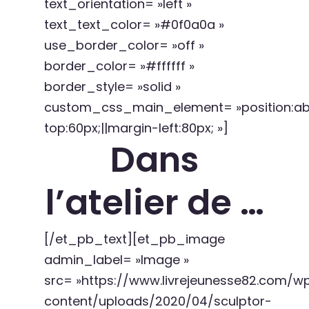
text_orientation= »left »
text_text_color= »#0f0a0a »
use_border_color= »off »
border_color= »#ffffff »
border_style= »solid »
custom_css_main_element= »position:abs
top:60px;||margin-left:80px; »]
Dans
l’atelier de …
[/et_pb_text][et_pb_image
admin_label= »Image »
src= »https://www.livrejeunesse82.com/w
content/uploads/2020/04/sculptor-