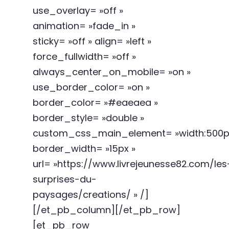
use_overlay= »off »
animation= »fade_in »
sticky= »off » align= »left »
force_fullwidth= »off »
always_center_on_mobile= »on »
use_border_color= »on »
border_color= »#eaeaea »
border_style= »double »
custom_css_main_element= »width:500px;
border_width= »15px »
url= »https://www.livrejeunesse82.com/les
surprises-du-
paysages/creations/ » /]
[/et_pb_column][/et_pb_row]
[et_pb_row