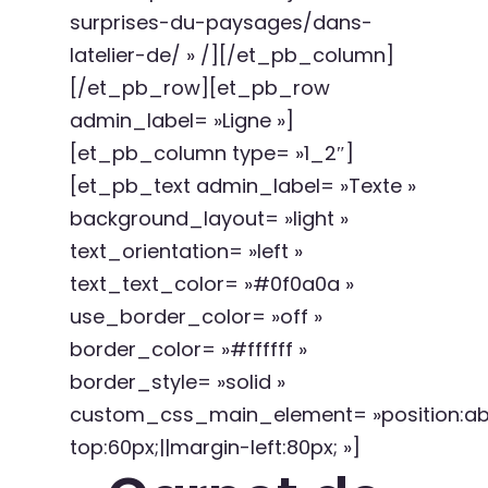
surprises-du-paysages/dans-
latelier-de/ » /][/et_pb_column]
[/et_pb_row][et_pb_row
admin_label= »Ligne »]
[et_pb_column type= »1_2″]
[et_pb_text admin_label= »Texte »
background_layout= »light »
text_orientation= »left »
text_text_color= »#0f0a0a »
use_border_color= »off »
border_color= »#ffffff »
border_style= »solid »
custom_css_main_element= »position:abs
top:60px;||margin-left:80px; »]