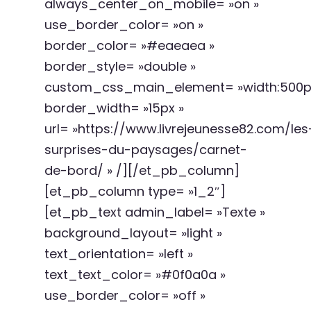
always_center_on_mobile= »on »
use_border_color= »on »
border_color= »#eaeaea »
border_style= »double »
custom_css_main_element= »width:500px;|
border_width= »15px »
url= »https://www.livrejeunesse82.com/les
surprises-du-paysages/carnet-
de-bord/ » /][/et_pb_column]
[et_pb_column type= »1_2″]
[et_pb_text admin_label= »Texte »
background_layout= »light »
text_orientation= »left »
text_text_color= »#0f0a0a »
use_border_color= »off »