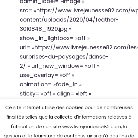
admin_label= »Image »
src= »https://www.livrejeunesse82.com/w
content/uploads/2020/04/feather-
3010848_1920.jpg »
show_in_lightbox= »off »
url= »https://www.livrejeunesse82.com/les
surprises-du-paysages/danse-
2/ » url_new_window= »off »
use_overlay= »off »
animation= »fade_in »
sticky= »off » align= »left »
force_fullwidth= »off »
Ce site internet utilise des cookies pour de nombreuses
always_center_on_mobile= »on »
finalités telles que la collecte d'informations relatives à
use_border_color= »on »
l'utilisation de son site www.livrejeunesse82.com, la
border_color= »#ededed »
gestion et la fourniture de contenus ainsi qu'à des fins de