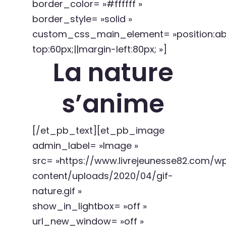
border_color= »#ffffff »
border_style= »solid »
custom_css_main_element= »position:abs
top:60px;||margin-left:80px; »]
La nature
s’anime
[/et_pb_text][et_pb_image
admin_label= »Image »
src= »https://www.livrejeunesse82.com/w
content/uploads/2020/04/gif-
nature.gif »
show_in_lightbox= »off »
url_new_window= »off »