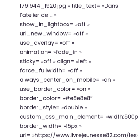
1791944_1920.jpg » title_text= »Dans
l’atelier de … »
show_in_lightbox= »off »
url_new_window= »off »
use_overlay= »off »
animation= »fade_in »
sticky= »off » align= »left »
force_fullwidth= »off »
always_center_on_mobile= »on »
use_border_color= »on »
border_color= »#e8e8e8″
border_style= »double »
custom_css_main_element= »width:500px
border_width= »15px »
url= »https://www.livrejeunesse82.com/les