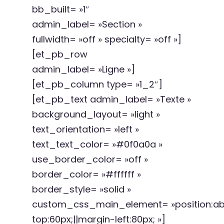
bb_built= »1″
admin_label= »Section »
fullwidth= »off » specialty= »off »]
[et_pb_row
admin_label= »Ligne »]
[et_pb_column type= »1_2″]
[et_pb_text admin_label= »Texte »
background_layout= »light »
text_orientation= »left »
text_text_color= »#0f0a0a »
use_border_color= »off »
border_color= »#ffffff »
border_style= »solid »
custom_css_main_element= »position:abs
top:60px;||margin-left:80px; »]