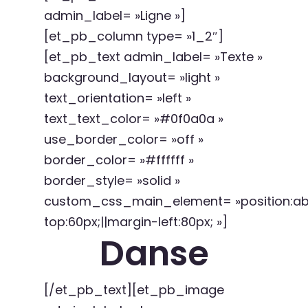
admin_label= »Ligne »]
[et_pb_column type= »1_2″]
[et_pb_text admin_label= »Texte »
background_layout= »light »
text_orientation= »left »
text_text_color= »#0f0a0a »
use_border_color= »off »
border_color= »#ffffff »
border_style= »solid »
custom_css_main_element= »position:abs
top:60px;||margin-left:80px; »]
Danse
[/et_pb_text][et_pb_image