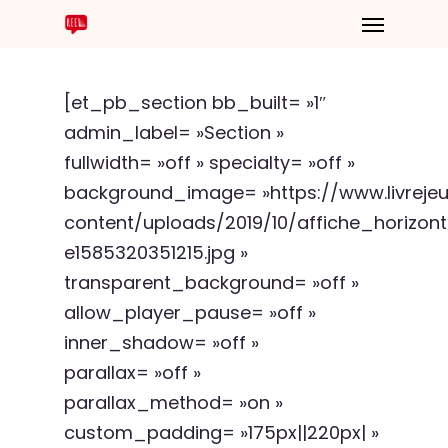
[et_pb_section bb_built= »1″
admin_label= »Section »
fullwidth= »off » specialty= »off »
background_image= »https://www.livrej
content/uploads/2019/10/affiche_horizon
e1585320351215.jpg »
transparent_background= »off »
allow_player_pause= »off »
inner_shadow= »off »
parallax= »off »
parallax_method= »on »
custom_padding= »175px||220px| »