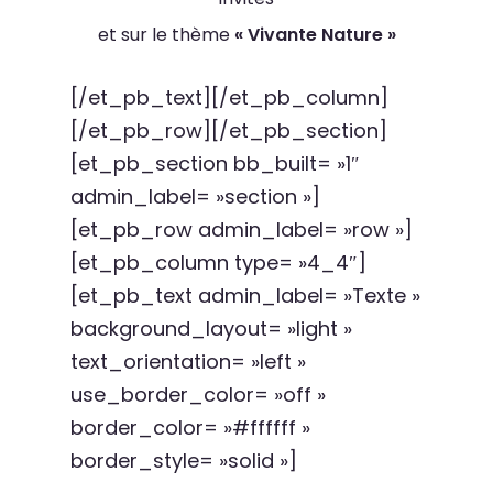
et sur le thème
« Vivante Nature »
[/et_pb_text][/et_pb_column]
[/et_pb_row][/et_pb_section]
[et_pb_section bb_built= »1″
admin_label= »section »]
[et_pb_row admin_label= »row »]
[et_pb_column type= »4_4″]
[et_pb_text admin_label= »Texte »
background_layout= »light »
text_orientation= »left »
use_border_color= »off »
border_color= »#ffffff »
border_style= »solid »]