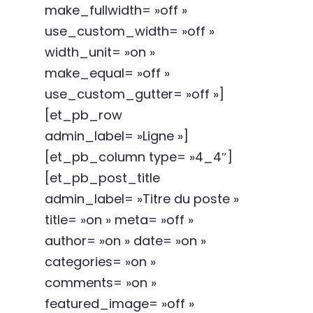
make_fullwidth= »off »
use_custom_width= »off »
width_unit= »on »
make_equal= »off »
use_custom_gutter= »off »]
[et_pb_row
admin_label= »Ligne »]
[et_pb_column type= »4_4″]
[et_pb_post_title
admin_label= »Titre du poste »
title= »on » meta= »off »
author= »on » date= »on »
categories= »on »
comments= »on »
featured_image= »off »