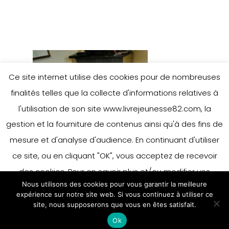
Ce site internet utilise des cookies pour de nombreuses
finalités telles que la collecte d'informations relatives à
l'utilisation de son site www.livrejeunesse82.com, la
gestion et la fourniture de contenus ainsi qu'à des fins de
mesure et d'analyse d'audience. En continuant d'utiliser
ce site, ou en cliquant "OK", vous acceptez de recevoir
des cookies. Pour en savoir plus et/ou modifier vos
Nous utilisons des cookies pour vous garantir la meilleure
préférences en matière de cookies, merci de vous référer
expérience sur notre site web. Si vous continuez à utiliser ce
à notre politique sur les cookies.
site, nous supposerons que vous en êtes satisfait.
Accepter
Ok
En savoir plus