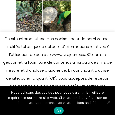
Ce site internet utilise des cookies pour de nombreuses
finalités telles que la collecte d'informations relatives à
l'utilisation de son site www.livrejeunesse82.com, la
gestion et la fourniture de contenus ainsi qu'à des fins de
mesure et d'analyse d'audience. En continuant d'utiliser
ce site, ou en cliquant "OK", vous acceptez de recevoir
des cookies. Pour en savoir plus et/ou modifier vos
Nous utilisons des cookies pour vous garantir la meilleure
préférences en matière de cookies, merci de vous référer
expérience sur notre site web. Si vous continuez à utiliser ce
à notre politique sur les cookies.
site, nous supposerons que vous en êtes satisfait.
Accepter
Ok
En savoir plus