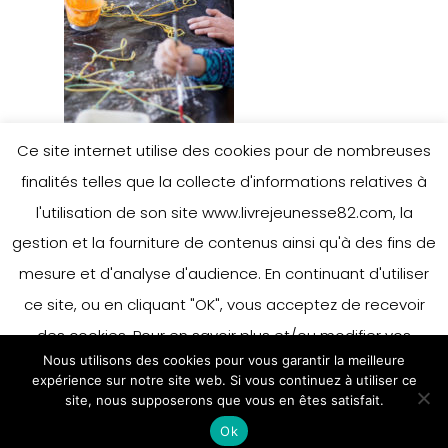
Ce site internet utilise des cookies pour de nombreuses
finalités telles que la collecte d'informations relatives à
l'utilisation de son site www.livrejeunesse82.com, la
gestion et la fourniture de contenus ainsi qu'à des fins de
mesure et d'analyse d'audience. En continuant d'utiliser
ce site, ou en cliquant "OK", vous acceptez de recevoir
des cookies. Pour en savoir plus et/ou modifier vos
Nous utilisons des cookies pour vous garantir la meilleure
préférences en matière de cookies, merci de vous référer
expérience sur notre site web. Si vous continuez à utiliser ce
à notre politique sur les cookies.
site, nous supposerons que vous en êtes satisfait.
Accepter
Ok
En savoir plus