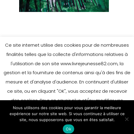
Ce site internet utilise des cookies pour de nombreuses
finalités telles que la collecte d'informations relatives à
l'utilisation de son site www.livrejeunesse82.com, la
gestion et la fourniture de contenus ainsi qu'à des fins de
mesure et d'analyse d'audience. En continuant d'utiliser
ce site, ou en cliquant "OK", vous acceptez de recevoir
des cookies. Pour en savoir plus et/ou modifier vos
Nous utilisons des cookies pour vous garantir la meilleure
préférences en matière de cookies, merci de vous référer
expérience sur notre site web. Si vous continuez à utiliser ce
à notre politique sur les cookies.
site, nous supposerons que vous en êtes satisfait.
Accepter
Ok
En savoir plus