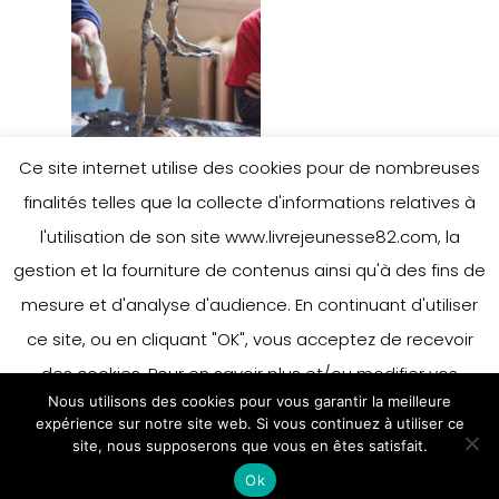
Ce site internet utilise des cookies pour de nombreuses
finalités telles que la collecte d'informations relatives à
l'utilisation de son site www.livrejeunesse82.com, la
gestion et la fourniture de contenus ainsi qu'à des fins de
mesure et d'analyse d'audience. En continuant d'utiliser
ce site, ou en cliquant "OK", vous acceptez de recevoir
des cookies. Pour en savoir plus et/ou modifier vos
Nous utilisons des cookies pour vous garantir la meilleure
préférences en matière de cookies, merci de vous référer
expérience sur notre site web. Si vous continuez à utiliser ce
à notre politique sur les cookies.
site, nous supposerons que vous en êtes satisfait.
Accepter
Ok
En savoir plus