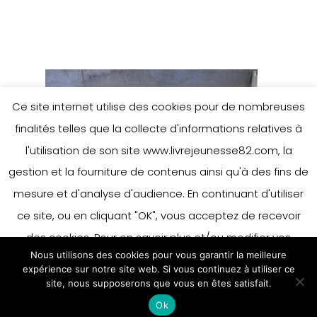
Ce site internet utilise des cookies pour de nombreuses
finalités telles que la collecte d'informations relatives à
l'utilisation de son site www.livrejeunesse82.com, la
gestion et la fourniture de contenus ainsi qu'à des fins de
mesure et d'analyse d'audience. En continuant d'utiliser
ce site, ou en cliquant "OK", vous acceptez de recevoir
des cookies. Pour en savoir plus et/ou modifier vos
Nous utilisons des cookies pour vous garantir la meilleure
préférences en matière de cookies, merci de vous référer
expérience sur notre site web. Si vous continuez à utiliser ce
à notre politique sur les cookies.
site, nous supposerons que vous en êtes satisfait.
Accepter
Ok
En savoir plus