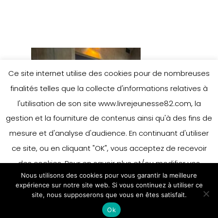
Ce site internet utilise des cookies pour de nombreuses
finalités telles que la collecte d'informations relatives à
l'utilisation de son site www.livrejeunesse82.com, la
gestion et la fourniture de contenus ainsi qu'à des fins de
mesure et d'analyse d'audience. En continuant d'utiliser
ce site, ou en cliquant "OK", vous acceptez de recevoir
des cookies. Pour en savoir plus et/ou modifier vos
Nous utilisons des cookies pour vous garantir la meilleure
préférences en matière de cookies, merci de vous référer
expérience sur notre site web. Si vous continuez à utiliser ce
à notre politique sur les cookies.
site, nous supposerons que vous en êtes satisfait.
Accepter
Ok
En savoir plus