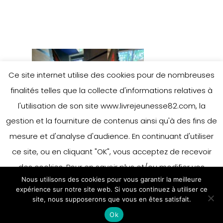
Ce site internet utilise des cookies pour de nombreuses
finalités telles que la collecte d'informations relatives à
l'utilisation de son site www.livrejeunesse82.com, la
gestion et la fourniture de contenus ainsi qu'à des fins de
mesure et d'analyse d'audience. En continuant d'utiliser
ce site, ou en cliquant "OK", vous acceptez de recevoir
des cookies. Pour en savoir plus et/ou modifier vos
Nous utilisons des cookies pour vous garantir la meilleure
préférences en matière de cookies, merci de vous référer
expérience sur notre site web. Si vous continuez à utiliser ce
à notre politique sur les cookies.
site, nous supposerons que vous en êtes satisfait.
Accepter
Ok
En savoir plus