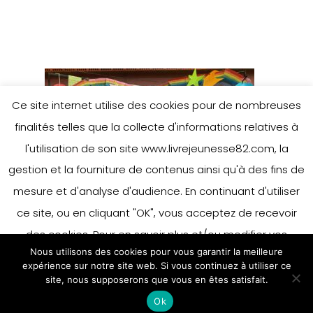
Ce site internet utilise des cookies pour de nombreuses
finalités telles que la collecte d'informations relatives à
l'utilisation de son site www.livrejeunesse82.com, la
gestion et la fourniture de contenus ainsi qu'à des fins de
mesure et d'analyse d'audience. En continuant d'utiliser
ce site, ou en cliquant "OK", vous acceptez de recevoir
des cookies. Pour en savoir plus et/ou modifier vos
Nous utilisons des cookies pour vous garantir la meilleure
préférences en matière de cookies, merci de vous référer
expérience sur notre site web. Si vous continuez à utiliser ce
à notre politique sur les cookies.
site, nous supposerons que vous en êtes satisfait.
Accepter
Ok
En savoir plus