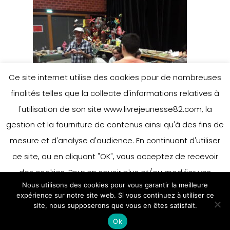
Ce site internet utilise des cookies pour de nombreuses
finalités telles que la collecte d'informations relatives à
l'utilisation de son site www.livrejeunesse82.com, la
gestion et la fourniture de contenus ainsi qu'à des fins de
mesure et d'analyse d'audience. En continuant d'utiliser
ce site, ou en cliquant "OK", vous acceptez de recevoir
des cookies. Pour en savoir plus et/ou modifier vos
Nous utilisons des cookies pour vous garantir la meilleure
préférences en matière de cookies, merci de vous référer
expérience sur notre site web. Si vous continuez à utiliser ce
à notre politique sur les cookies.
site, nous supposerons que vous en êtes satisfait.
Accepter
Ok
En savoir plus