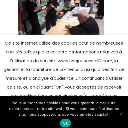
Ce site internet utilise des cookies pour de nombreuses
finalités telles que la collecte d'informations relatives à
l'utilisation de son site www.livrejeunesse82.com, la
gestion et la fourniture de contenus ainsi qu'à des fins de
mesure et d'analyse d'audience. En continuant d'utiliser
ce site, ou en cliquant "OK", vous acceptez de recevoir
des cookies. Pour en savoir plus et/ou modifier vos
Nous utilisons des cookies pour vous garantir la meilleure
préférences en matière de cookies, merci de vous référer
expérience sur notre site web. Si vous continuez à utiliser ce
à notre politique sur les cookies.
site, nous supposerons que vous en êtes satisfait.
Accepter
Ok
En savoir plus