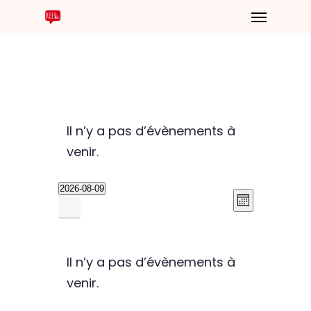
Il n’y a pas d’évènements à
venir.
2026-08-09
Navig
Nav
Sélectionnez
Mois
de
une
Calendrier
vues
par
date.
Évèn
Il n’y a pas d’évènements à
de
cons
venir.