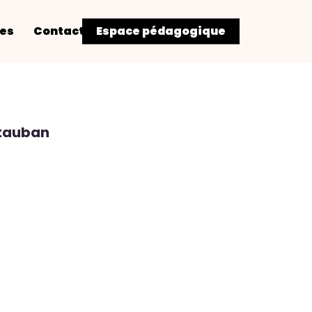
res
Contact
Espace pédagogique
ntauban