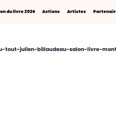
on du livre 2026
Actions
Artistes
Partenai
u-tout-julien-billaudeau-salon-livre-mo