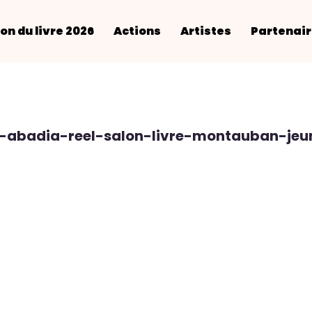
on du livre 2026
Actions
Artistes
Partenai
-abadia-reel-salon-livre-montauban-jeu