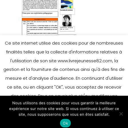
Ce site internet utilise des cookies pour de nombreuses
finalités telles que la collecte d'informations relatives à
l'utilisation de son site www.livrejeunesse82.com, la
gestion et la fourniture de contenus ainsi qu'à des fins de
mesure et d'analyse d'audience. En continuant d'utiliser
ce site, ou en cliquant "OK", vous acceptez de recevoir
des cookies. Pour en savoir plus et/ou modifier vos
Nous utilisons des cookies pour vous garantir la meilleure
préférences en matière de cookies, merci de vous référer
expérience sur notre site web. Si vous continuez à utiliser ce
à notre politique sur les cookies.
site, nous supposerons que vous en êtes satisfait.
Accepter
Ok
En savoir plus