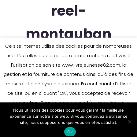
reel-
montauban
Ce site internet utilise des cookies pour de nombreuses
finalités telles que la collecte d'informations relatives à
l'utilisation de son site www.livrejeunesse82.com, la
gestion et la fourniture de contenus ainsi qu'à des fins de
mesure et d'analyse d'audience. En continuant d'utiliser
ce site, ou en cliquant "OK", vous acceptez de recevoir
des cookies. Pour en savoir plus et/ou modifier vos
Nous utilisons des cookies pour vous garantir la meilleure
préférences en matière de cookies, merci de vous référer
expérience sur notre site web. Si vous continuez à utiliser ce
à notre politique sur les cookies.
site, nous supposerons que vous en êtes satisfait.
Accepter
Ok
En savoir plus