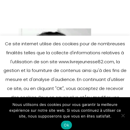
Ce site internet utilise des cookies pour de nombreuses
finalités telles que la collecte d'informations relatives à
l'utilisation de son site www.livrejeunesse82.com, la
gestion et la fourniture de contenus ainsi qu'à des fins de
mesure et d'analyse d'audience. En continuant d'utiliser
ce site, ou en cliquant "OK", vous acceptez de recevoir
des cookies. Pour en savoir plus et/ou modifier vos
Nous utilisons des cookies pour vous garantir la meilleure
préférences en matière de cookies, merci de vous référer
expérience sur notre site web. Si vous continuez à utiliser ce
à notre politique sur les cookies.
site, nous supposerons que vous en êtes satisfait.
Accepter
Ok
En savoir plus