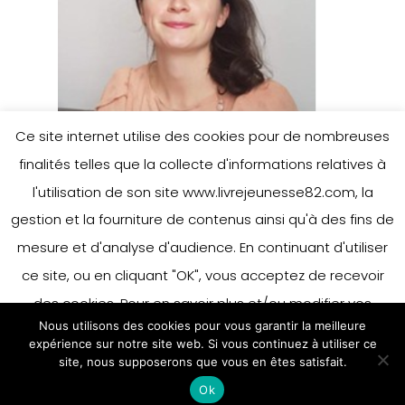
Ce site internet utilise des cookies pour de nombreuses
finalités telles que la collecte d'informations relatives à
l'utilisation de son site www.livrejeunesse82.com, la
gestion et la fourniture de contenus ainsi qu'à des fins de
mesure et d'analyse d'audience. En continuant d'utiliser
ce site, ou en cliquant "OK", vous acceptez de recevoir
des cookies. Pour en savoir plus et/ou modifier vos
Nous utilisons des cookies pour vous garantir la meilleure
préférences en matière de cookies, merci de vous référer
expérience sur notre site web. Si vous continuez à utiliser ce
à notre politique sur les cookies.
site, nous supposerons que vous en êtes satisfait.
Accepter
Ok
En savoir plus