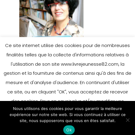
Ce site internet utilise des cookies pour de nombreuses
finalités telles que la collecte d'informations relatives à
l'utilisation de son site www.livrejeunesse82.com, la
gestion et la fourniture de contenus ainsi qu'à des fins de
mesure et d'analyse d'audience. En continuant d'utiliser
ce site, ou en cliquant "OK", vous acceptez de recevoir
des cookies. Pour en savoir plus et/ou modifier vos
Nous utilisons des cookies pour vous garantir la meilleure
préférences en matière de cookies, merci de vous référer
expérience sur notre site web. Si vous continuez à utiliser ce
à notre politique sur les cookies.
site, nous supposerons que vous en êtes satisfait.
Accepter
Ok
En savoir plus