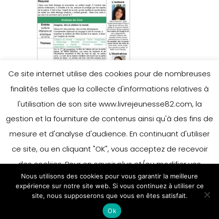
Ce site internet utilise des cookies pour de nombreuses
finalités telles que la collecte d'informations relatives à
l'utilisation de son site www.livrejeunesse82.com, la
gestion et la fourniture de contenus ainsi qu'à des fins de
mesure et d'analyse d'audience. En continuant d'utiliser
ce site, ou en cliquant "OK", vous acceptez de recevoir
des cookies. Pour en savoir plus et/ou modifier vos
Nous utilisons des cookies pour vous garantir la meilleure
préférences en matière de cookies, merci de vous référer
expérience sur notre site web. Si vous continuez à utiliser ce
à notre politique sur les cookies.
site, nous supposerons que vous en êtes satisfait.
Accepter
Ok
En savoir plus