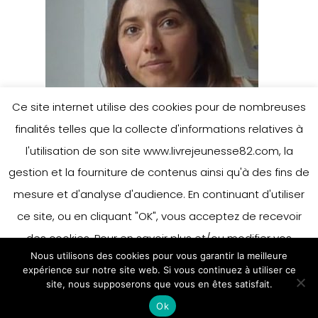
Ce site internet utilise des cookies pour de nombreuses
finalités telles que la collecte d'informations relatives à
l'utilisation de son site www.livrejeunesse82.com, la
gestion et la fourniture de contenus ainsi qu'à des fins de
mesure et d'analyse d'audience. En continuant d'utiliser
ce site, ou en cliquant "OK", vous acceptez de recevoir
des cookies. Pour en savoir plus et/ou modifier vos
Nous utilisons des cookies pour vous garantir la meilleure
préférences en matière de cookies, merci de vous référer
expérience sur notre site web. Si vous continuez à utiliser ce
à notre politique sur les cookies.
site, nous supposerons que vous en êtes satisfait.
Accepter
Ok
En savoir plus