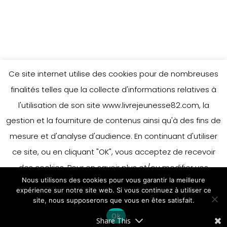
Ce site internet utilise des cookies pour de nombreuses
finalités telles que la collecte d'informations relatives à
l'utilisation de son site www.livrejeunesse82.com, la
gestion et la fourniture de contenus ainsi qu'à des fins de
mesure et d'analyse d'audience. En continuant d'utiliser
ce site, ou en cliquant "OK", vous acceptez de recevoir
des cookies. Pour en savoir plus et/ou modifier vos
Nous utilisons des cookies pour vous garantir la meilleure
préférences en matière de cookies, merci de vous référer
expérience sur notre site web. Si vous continuez à utiliser ce
à notre politique sur les cookies.
site, nous supposerons que vous en êtes satisfait.
Accepter
Ok
En savoir plus
Share This