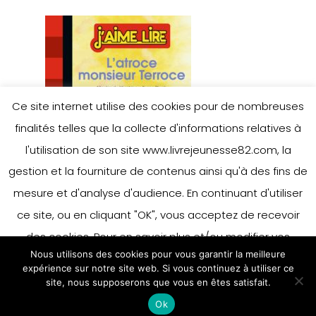
Ce site internet utilise des cookies pour de nombreuses
finalités telles que la collecte d'informations relatives à
l'utilisation de son site www.livrejeunesse82.com, la
gestion et la fourniture de contenus ainsi qu'à des fins de
mesure et d'analyse d'audience. En continuant d'utiliser
ce site, ou en cliquant "OK", vous acceptez de recevoir
des cookies. Pour en savoir plus et/ou modifier vos
Nous utilisons des cookies pour vous garantir la meilleure
préférences en matière de cookies, merci de vous référer
expérience sur notre site web. Si vous continuez à utiliser ce
à notre politique sur les cookies.
site, nous supposerons que vous en êtes satisfait.
Accepter
Ok
En savoir plus